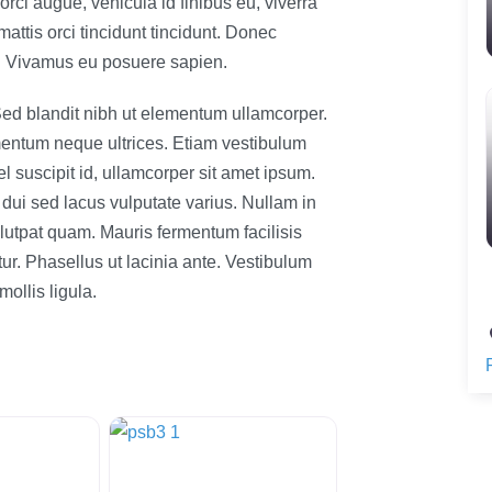
 orci augue, vehicula id finibus eu, viverra
ttis orci tincidunt tincidunt. Donec
. Vivamus eu posuere sapien.
Sed blandit nibh ut elementum ullamcorper.
rmentum neque ultrices. Etiam vestibulum
el suscipit id, ullamcorper sit amet ipsum.
 dui sed lacus vulputate varius. Nullam in
olutpat quam. Mauris fermentum facilisis
tur. Phasellus ut lacinia ante. Vestibulum
ollis ligula.