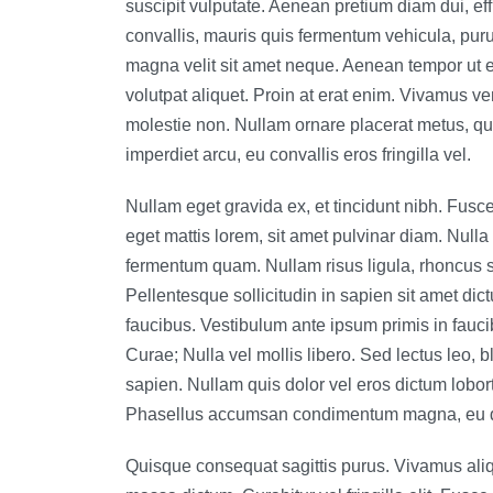
suscipit vulputate. Aenean pretium diam dui, effi
convallis, mauris quis fermentum vehicula, purus 
magna velit sit amet neque. Aenean tempor ut er
volutpat aliquet. Proin at erat enim. Vivamus v
molestie non. Nullam ornare placerat metus, qu
imperdiet arcu, eu convallis eros fringilla vel.
Nullam eget gravida ex, et tincidunt nibh. Fusce
eget mattis lorem, sit amet pulvinar diam. Nulla 
fermentum quam. Nullam risus ligula, rhoncus se
Pellentesque sollicitudin in sapien sit amet dic
faucibus. Vestibulum ante ipsum primis in faucib
Curae; Nulla vel mollis libero. Sed lectus leo, 
sapien. Nullam quis dolor vel eros dictum lobor
Phasellus accumsan condimentum magna, eu d
Quisque consequat sagittis purus. Vivamus ali