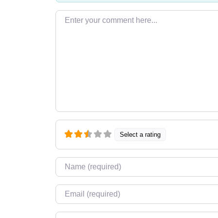
Enter your comment here…
Select a rating
Name
*
Email
*
Website