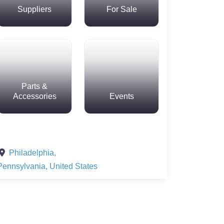
Suppliers
For Sale
Parts &
Accessories
Events
Philadelphia
,
Pennsylvania
,
United States