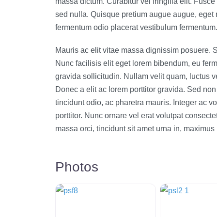
massa dictum. Curabitur vel fringilla elit. Fusce
sed nulla. Quisque pretium augue augue, eget ma
fermentum odio placerat vestibulum fermentum
Mauris ac elit vitae massa dignissim posuere. 
Nunc facilisis elit eget lorem bibendum, eu fe
gravida sollicitudin. Nullam velit quam, luctus v
Donec a elit ac lorem porttitor gravida. Sed non
tincidunt odio, ac pharetra mauris. Integer ac v
porttitor. Nunc ornare vel erat volutpat consecte
massa orci, tincidunt sit amet urna in, maximus m
Photos