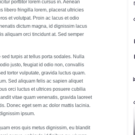
citur porttitor lorem cursus in. Aenean
libero fringilla lorem, placerat ultricies
os et volutpat. Proin ac lacus et odio
enenatis dictum magna, id dignissim lacus
is aliquam orci tincidunt at. Sed semper
 sed turpis at tellus porta sodales. Nulla
odio justo, feugiat id odio non, convallis
d tortor vulputate, gravida luctus quam.
tum. Sed aliquam felis ac sapien aliquet
us orci luctus et ultrices posuere cubilia
blandit vitae quam venenatis, gravida laoreet
tis. Donec eget sem ac dolor mattis lacinia.
ignissim ipsum.
quam eros quis metus dignissim, eu blandit