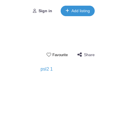
Sign in
Add listing
Share
Favourite