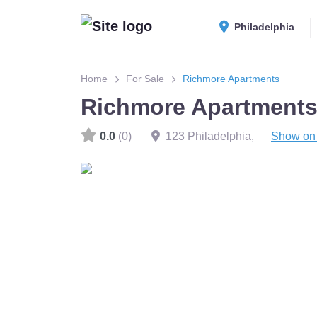
Philadelphia
Home
For Sale
Richmore Apartments
Richmore Apartment
0.0
(0)
123 Philadelphia
,
Show on