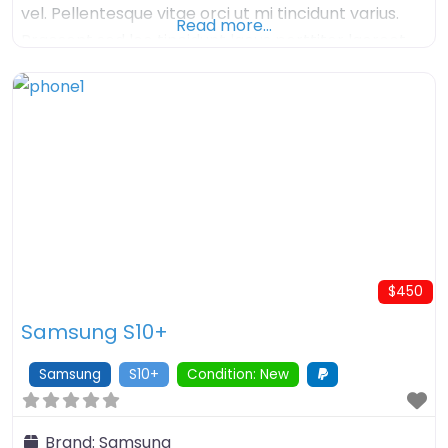
vel. Pellentesque vitae orci ut mi tincidunt varius.
Read more…
Praesent sed leo tincidunt lacus porttitor laoreet.
Proin molestie erat a vestibulum lobortis. Nullam
tincidunt elit sem, non fermentum nisl convallis at.
Vivamus eu diam dapibus, tempor lorem in,
vestibulum
$450
Samsung S10+
Samsung
S10+
Condition: New
Brand:
Samsung