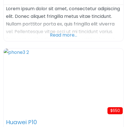
Lorem ipsum dolor sit amet, consectetur adipiscing
elit. Donec aliquet fringilla metus vitae tincidunt.
Nullam porttitor porta ex, quis fringilla elit viverra
vel. Pellentesque vitae orci ut mi tincidunt varius.
Read more…
Praesent sed leo tincidunt lacus porttitor laoreet.
Proin molestie erat a vestibulum lobortis. Nullam
tincidunt elit sem, non fermentum nisl convallis at.
Vivamus eu diam dapibus, tempor lorem in,
vestibulum
$650
Huawei P10