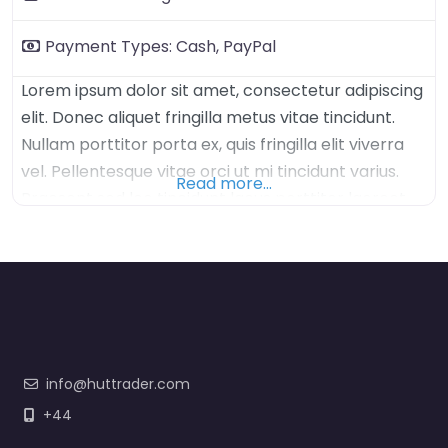
Payment Types:
Cash,
PayPal
Lorem ipsum dolor sit amet, consectetur adipiscing
elit. Donec aliquet fringilla metus vitae tincidunt.
Nullam porttitor porta ex, quis fringilla elit viverra
vel. Pellentesque vitae orci ut mi tincidunt varius.
Read more…
Praesent sed leo tincidunt lacus porttitor laoreet.
Proin molestie erat a vestibulum lobortis. Nullam
tincidunt elit sem, non fermentum nisl convallis at.
Vivamus eu diam dapibus, tempor lorem in,
vestibulum
info@huttrader.com
+44