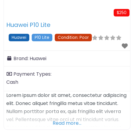
$250
Huawei P10 Lite
Huawei
P10 Lite
Condition: Poor
Brand:
Huawei
Payment Types:
Cash
Lorem ipsum dolor sit amet, consectetur adipiscing
elit. Donec aliquet fringilla metus vitae tincidunt.
Nullam porttitor porta ex, quis fringilla elit viverra
vel. Pellentesque vitae orci ut mi tincidunt varius.
Read more…
Praesent sed leo tincidunt lacus porttitor laoreet.