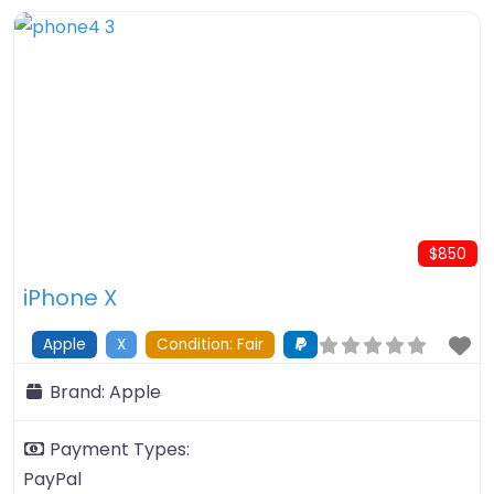
Proin molestie erat a vestibulum lobortis. Nullam
tincidunt elit sem, non fermentum nisl convallis at.
Vivamus eu diam dapibus, tempor lorem in,
vestibulum
$850
iPhone X
Apple
X
Condition: Fair
Brand:
Apple
Payment Types:
PayPal