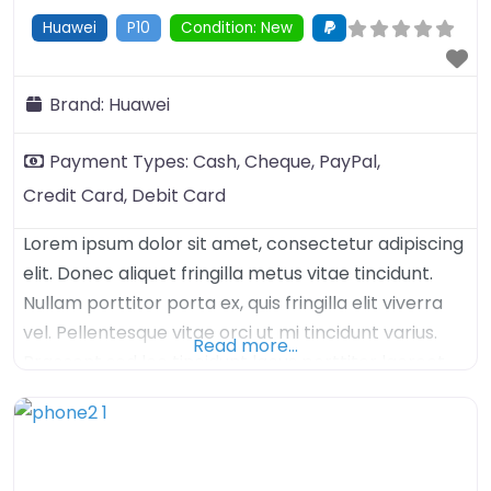
Huawei
P10
Condition: New
Brand:
Huawei
Payment Types:
Cash,
Cheque,
PayPal,
Credit Card,
Debit Card
Lorem ipsum dolor sit amet, consectetur adipiscing
elit. Donec aliquet fringilla metus vitae tincidunt.
Nullam porttitor porta ex, quis fringilla elit viverra
vel. Pellentesque vitae orci ut mi tincidunt varius.
Read more…
Praesent sed leo tincidunt lacus porttitor laoreet.
Proin molestie erat a vestibulum lobortis. Nullam
tincidunt elit sem, non fermentum nisl convallis at.
Vivamus eu diam dapibus, tempor lorem in,
vestibulum