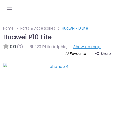
Home
Parts & Accessories
Huawei P10 Lite
Huawei P10 Lite
0.0
(0)
123 Philadelphia
,
Show on map
Share
Favourite